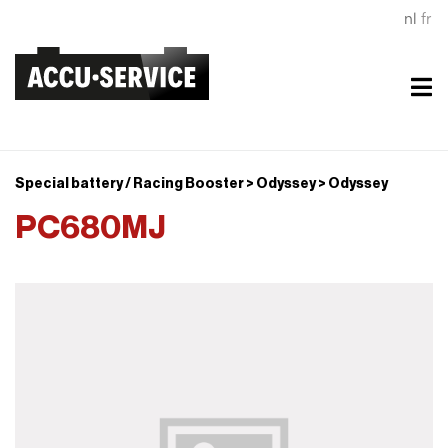
nl
fr
Special battery / Racing Booster > Odyssey > Odyssey
PC680MJ