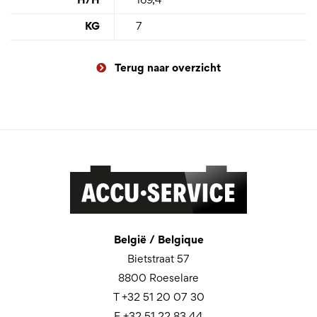
H/H
169,4
KG
7
Terug naar overzicht
België / Belgique
Bietstraat 57
8800 Roeselare
T +32 51 20 07 30