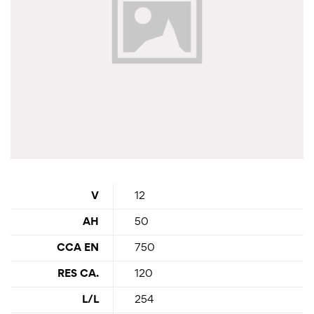
V
12
AH
50
CCA EN
750
RES CA.
120
L/L
254