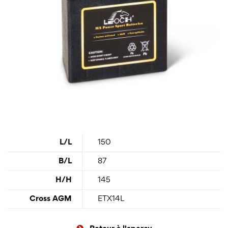
L/L
150
B/L
87
H/H
145
Cross AGM
ETX14L